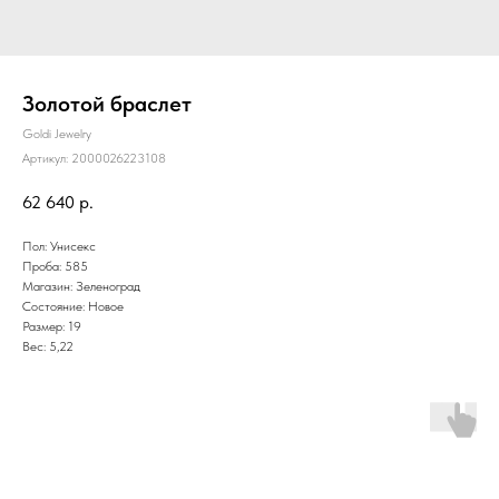
Золотой браслет
Goldi Jewelry
Артикул:
2000026223108
62 640
р.
Пол: Унисекс
Проба: 585
Магазин: Зеленоград
Состояние: Новое
Размер: 19
Вес: 5,22