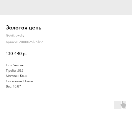
Золотая цепь
Goldi Jewelry
Артикул:
2000026175162
130 440
р.
Пол: Унисекс
Проба: 585
Магазин: Клин
Состояние: Новое
Вес: 10,87