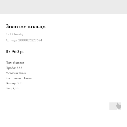
Золотое кольцо
Goldi Jewelry
Артикул:
2000026227694
87 960
р.
Пол: Унисекс
Проба: 585
Магазин: Клин
Состояние: Новое
Размер: 21,5
Вес: 7,33