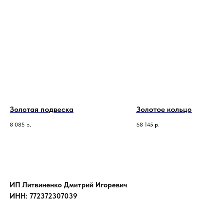
Золотая подвеска
Золотое кольцо
8 085
р.
68 145
р.
ИП Литвиненко Дмитрий Игоревич
ИНН: 772372307039