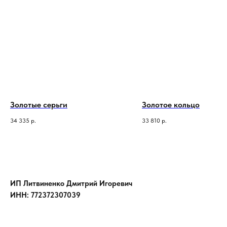
Золотые серьги
Золотое кольцо
34 335
р.
33 810
р.
ИП Литвиненко Дмитрий Игоревич
ИНН: 772372307039