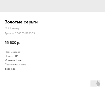
Золотые серьги
Goldi Jewelry
Артикул:
2000026183303
55 800
р.
Пол: Унисекс
Проба: 585
Магазин: Клин
Состояние: Новое
Вес: 4,65