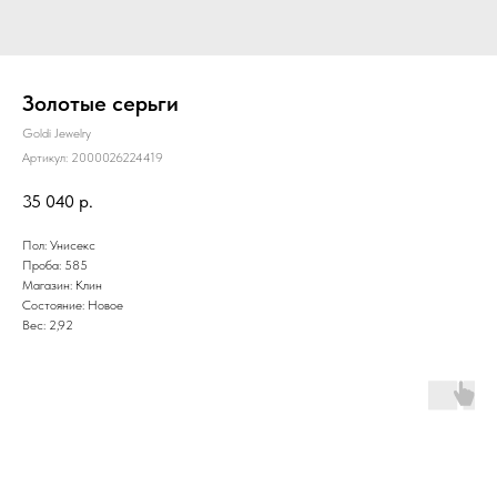
Золотые серьги
Goldi Jewelry
Артикул:
2000026224419
35 040
р.
Пол: Унисекс
Проба: 585
Магазин: Клин
Состояние: Новое
Вес: 2,92