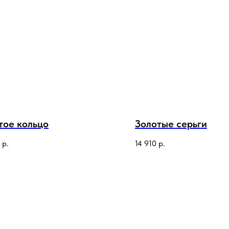
тое кольцо
Золотые серьги
р.
14 910
р.