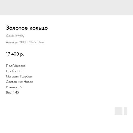
Золотое кольцо
Goldi Jewelry
Артикул:
2000026225744
17 400
р.
Пол: Унисекс
Проба: 585
Магазин: Голубое
Состояние: Новое
Размер: 16
Вес: 1,45