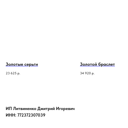
Золотые серьги
Золотой браслет
23 625
р.
34 920
р.
ИП Литвиненко Дмитрий Игоревич
ИНН: 772372307039