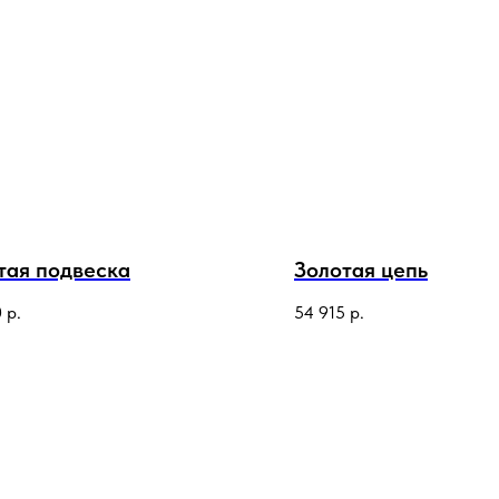
тая подвеска
Золотая цепь
0
р.
54 915
р.