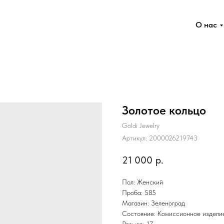
О нас
Золотое кольцо
Goldi Jewelry
Артикул:
2000026219743
21 000
р.
Пол: Женский
Проба: 585
Магазин: Зеленоград
Состояние: Комиссионное издели