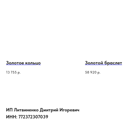
Золотое кольцо
Золотой браслет
13 755
р.
58 920
р.
ИП Литвиненко Дмитрий Игоревич
ИНН: 772372307039