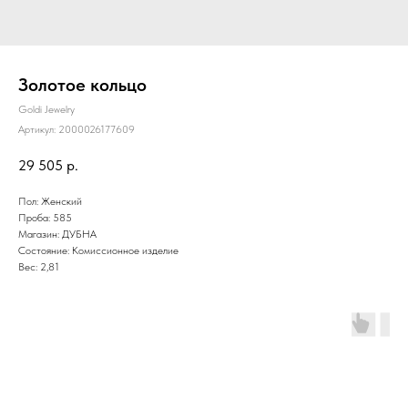
Золотое кольцо
Goldi Jewelry
Артикул:
2000026177609
29 505
р.
Пол: Женский
Проба: 585
Магазин: ДУБНА
Состояние: Комиссионное изделие
Вес: 2,81