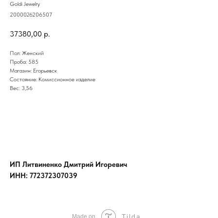
Goldi Jewelry
2000026206507
37380,00
р.
Пол: Женский
Проба: 585
Магазин: Егорьевск
Состояние: Комиссионное изделие
Вес: 3,56
ИП Литвиненко Дмитрий Игоревич
ИНН: 772372307039
Tilda
Made on