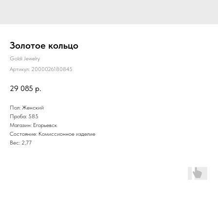
Золотое кольцо
Goldi Jewelry
Артикул:
2000026180845
29 085
р.
Пол: Женский
Проба: 585
Магазин: Егорьевск
Состояние: Комиссионное изделие
Вес: 2,77