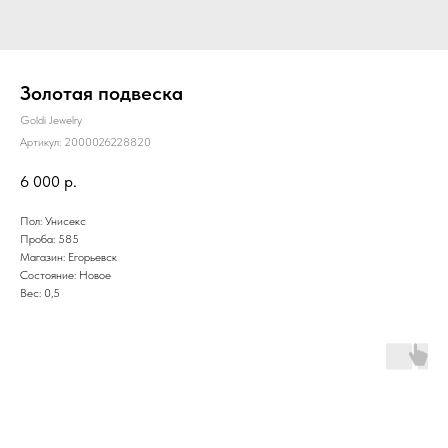
Золотая подвеска
Goldi Jewelry
Артикул:
2000026228820
6 000
р.
Пол: Унисекс
Проба: 585
Магазин: Егорьевск
Состояние: Новое
Вес: 0,5