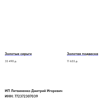
Золотые серьги
Золотая подвеска
35 490
р.
11 655
р.
ИП Литвиненко Дмитрий Игоревич
ИНН: 772372307039