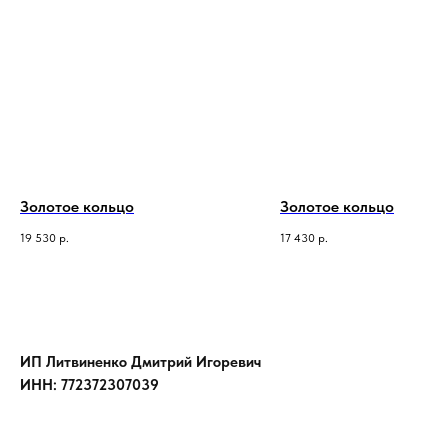
Золотое кольцо
Золотое кольцо
19 530
р.
17 430
р.
ИП Литвиненко Дмитрий Игоревич
ИНН: 772372307039