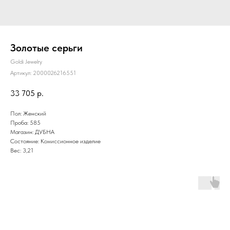
Золотые серьги
Goldi Jewelry
Артикул:
2000026216551
33 705
р.
Пол: Женский
Проба: 585
Магазин: ДУБНА
Состояние: Комиссионное изделие
Вес: 3,21