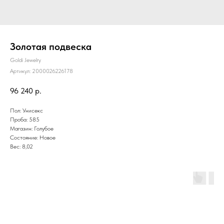
Золотая подвеска
Goldi Jewelry
Артикул:
2000026226178
96 240
р.
Пол: Унисекс
Проба: 585
Магазин: Голубое
Состояние: Новое
Вес: 8,02