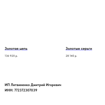
Золотая цепь
Золотые серьги
136 920
р.
28 140
р.
ИП Литвиненко Дмитрий Игоревич
ИНН: 772372307039