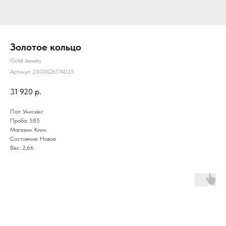
Золотое кольцо
Goldi Jewelry
Артикул:
2000026174035
31 920
р.
Пол: Унисекс
Проба: 585
Магазин: Клин
Состояние: Новое
Вес: 2,66