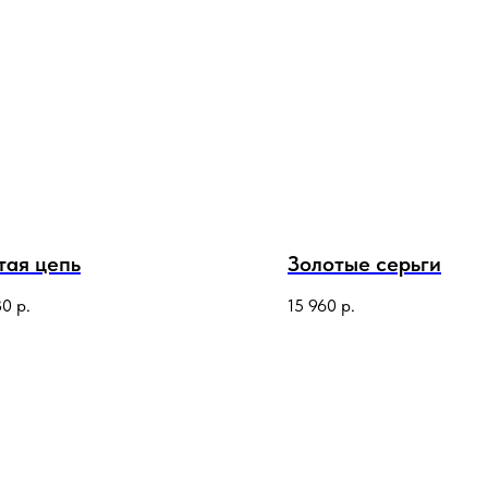
тая цепь
Золотые серьги
30
р.
15 960
р.