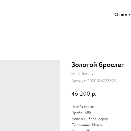
О нас
Золотой браслет
Goldi Jewelry
Артикул:
2000026223825
46 200
р.
Пол: Унисекс
Проба: 585
Магазин: Зеленоград
Состояние: Новое