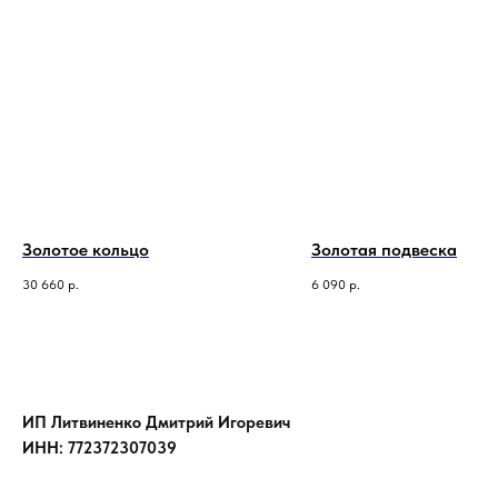
Золотое кольцо
Золотая подвеска
30 660
р.
6 090
р.
ИП Литвиненко Дмитрий Игоревич
ИНН: 772372307039