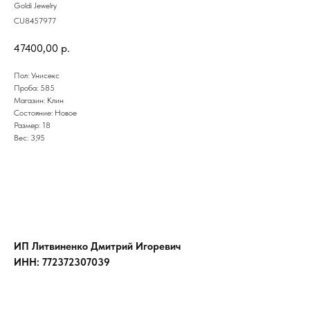
Goldi Jewelry
CU8457977
47400,00
р.
Пол: Унисекс
Проба: 585
Магазин: Клин
Состояние: Новое
Размер: 18
Вес: 3,95
ИП Литвиненко Дмитрий Игоревич
ИНН: 772372307039