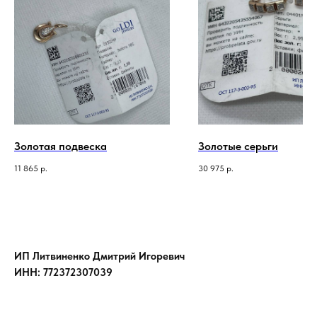
Золотая подвеска
Золотые серьги
11 865
р.
30 975
р.
ИП Литвиненко Дмитрий Игоревич
ИНН: 772372307039