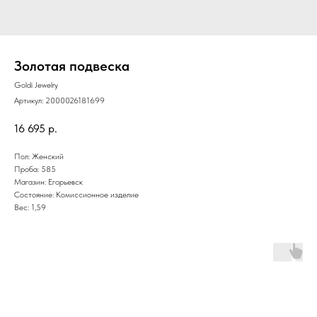
Золотая подвеска
Goldi Jewelry
Артикул:
2000026181699
16 695
р.
Пол: Женский
Проба: 585
Магазин: Егорьевск
Состояние: Комиссионное изделие
Вес: 1,59