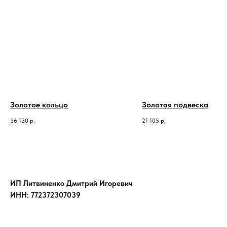
Золотое кольцо
Золотая подвеска
36 120
р.
21 105
р.
ИП Литвиненко Дмитрий Игоревич
ИНН: 772372307039