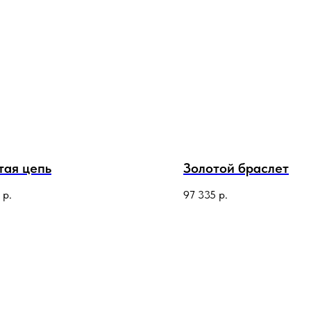
тая цепь
Золотой браслет
р.
97 335
р.