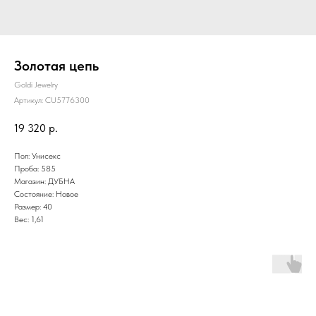
Золотая цепь
Goldi Jewelry
Артикул:
CU5776300
19 320
р.
Пол: Унисекс
Проба: 585
Магазин: ДУБНА
Состояние: Новое
Размер: 40
Вес: 1,61