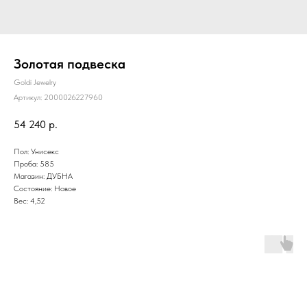
Золотая подвеска
Goldi Jewelry
Артикул:
2000026227960
54 240
р.
Пол: Унисекс
Проба: 585
Магазин: ДУБНА
Состояние: Новое
Вес: 4,52