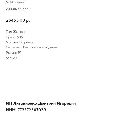
Goldi Jewelry
2000026214649
28455,00
р.
Пол: Женский
Проба: 585
Магазин: Егорьевск
Состояние: Комиссионное изделие
Размер: 19
Вес: 2,71
ИП Литвиненко Дмитрий Игоревич
ИНН: 772372307039