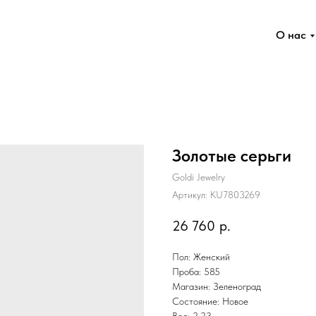
О нас
Золотые серьги
Goldi Jewelry
Артикул:
KU7803269
26 760
р.
Пол: Женский
Проба: 585
Магазин: Зеленоград
Состояние: Новое