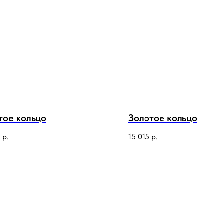
тое кольцо
Золотое кольцо
0
р.
15 015
р.