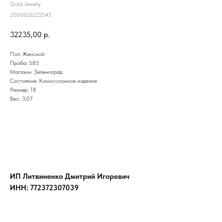
Goldi Jewelry
2000026222545
32235,00
р.
Пол: Женский
Проба: 585
Магазин: Зеленоград
Состояние: Комиссионное изделие
Размер: 18
Вес: 3,07
ИП Литвиненко Дмитрий Игоревич
ИНН: 772372307039