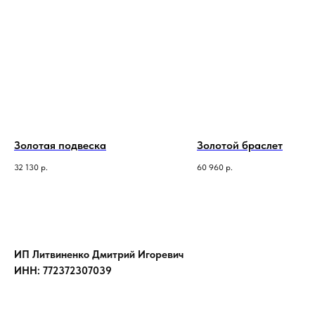
Золотая подвеска
Золотой браслет
32 130
р.
60 960
р.
ИП Литвиненко Дмитрий Игоревич
ИНН: 772372307039