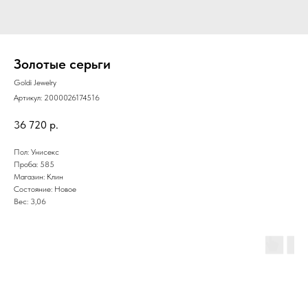
Золотые серьги
Goldi Jewelry
Артикул:
2000026174516
36 720
р.
Пол: Унисекс
Проба: 585
Магазин: Клин
Состояние: Новое
Вес: 3,06