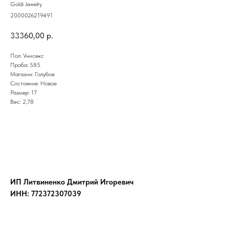
Goldi Jewelry
2000026219491
33360,00
р.
Пол: Унисекс
Проба: 585
Магазин: Голубое
Состояние: Новое
Размер: 17
Вес: 2,78
ИП Литвиненко Дмитрий Игоревич
ИНН: 772372307039