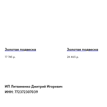
Золотая подвеска
Золотая подвеска
17 745
р.
24 465
р.
ИП Литвиненко Дмитрий Игоревич
ИНН: 772372307039