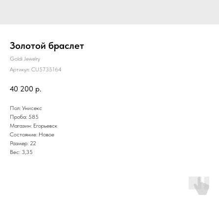
Золотой браслет
Goldi Jewelry
Артикул:
CU5735164
40 200
р.
Пол: Унисекс
Проба: 585
Магазин: Егорьевск
Состояние: Новое
Размер: 22
Вес: 3,35