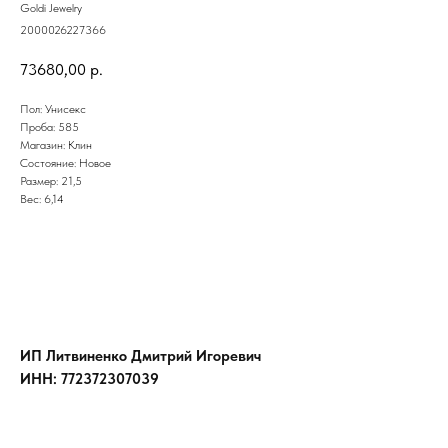
Goldi Jewelry
2000026227366
73680,00
р.
Пол: Унисекс
Проба: 585
Магазин: Клин
Состояние: Новое
Размер: 21,5
Вес: 6,14
ИП Литвиненко Дмитрий Игоревич
ИНН: 772372307039