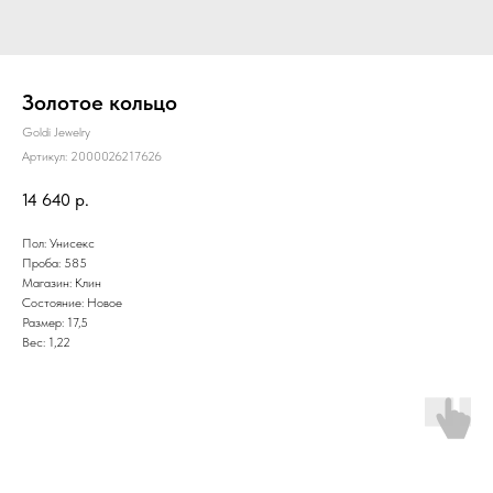
Золотое кольцо
Goldi Jewelry
Артикул:
2000026217626
14 640
р.
Пол: Унисекс
Проба: 585
Магазин: Клин
Состояние: Новое
Размер: 17,5
Вес: 1,22