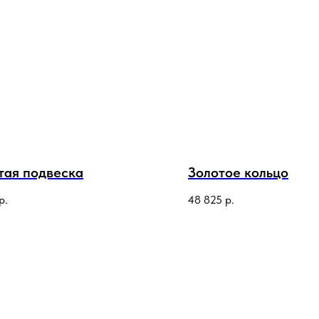
тая подвеска
Золотое кольцо
р.
48 825
р.