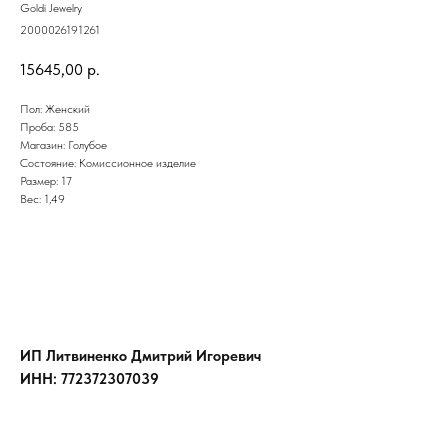
Goldi Jewelry
2000026191261
15645,00
р.
Пол: Женский
Проба: 585
Магазин: Голубое
Состояние: Комиссионное изделие
Размер: 17
Вес: 1,49
ИП Литвиненко Дмитрий Игоревич
ИНН: 772372307039