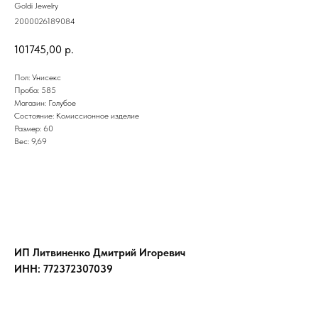
Goldi Jewelry
2000026189084
101745,00
р.
Пол: Унисекс
Проба: 585
Магазин: Голубое
Состояние: Комиссионное изделие
Размер: 60
Вес: 9,69
ИП Литвиненко Дмитрий Игоревич
ИНН: 772372307039